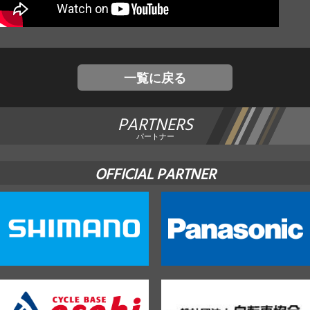
JBCF ROAD SERIESとは
一覧に戻る
PARTNERS
パートナー
OFFICIAL PARTNER