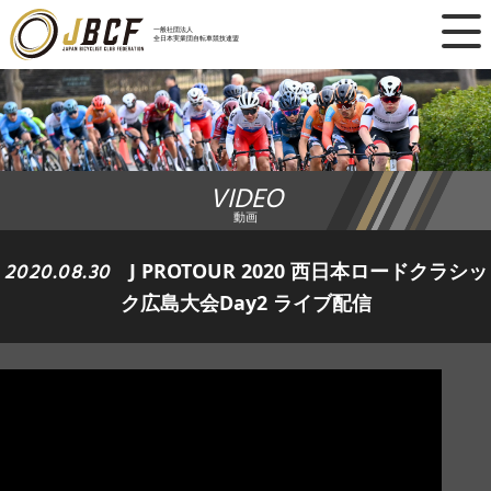
×
一般社団法人
全日本実業団自転車競技連盟
ニュース
レース日程
VIDEO
ランキング
動画
レース結果
2020.08.30
J PROTOUR 2020 西日本ロードクラシッ
ク広島大会Day2 ライブ配信
チーム・選手
競技ガイド
加盟・登録
エントリー