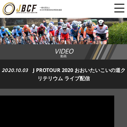
×
一般社団法人
全日本実業団自転車競技連盟
ニュース
レース日程
VIDEO
ランキング
動画
レース結果
2020.10.03
J PROTOUR 2020 おおいたいこいの道ク
リテリウム ライブ配信
チーム・選手
競技ガイド
加盟・登録
エントリー