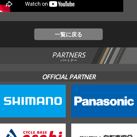
JBCF ROAD SERIESとは
一覧に戻る
PARTNERS
パートナー
OFFICIAL PARTNER