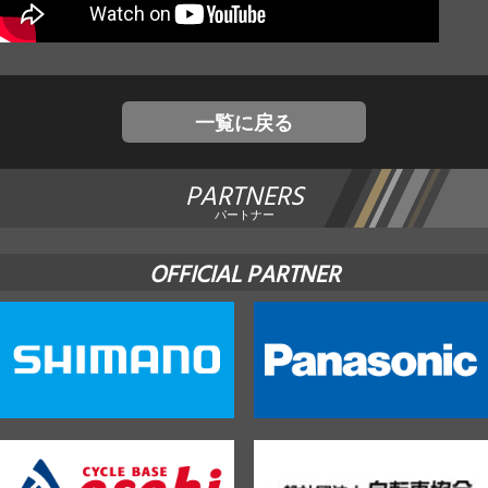
JBCF ROAD SERIESとは
一覧に戻る
PARTNERS
パートナー
OFFICIAL PARTNER