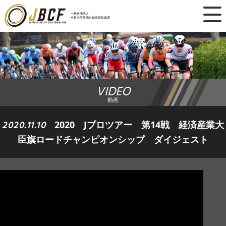
×
一般社団法人
全日本実業団自転車競技連盟
ニュース
レース日程
VIDEO
ランキング
動画
レース結果
2020.11.10
2020 Jプロツアー 第14戦 経済産業大
臣旗ロードチャンピオンシップ ダイジェスト
チーム・選手
競技ガイド
加盟・登録
エントリー