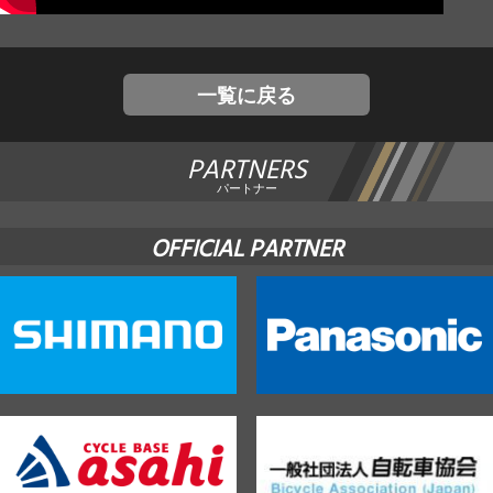
JBCF ROAD SERIESとは
一覧に戻る
PARTNERS
パートナー
OFFICIAL PARTNER