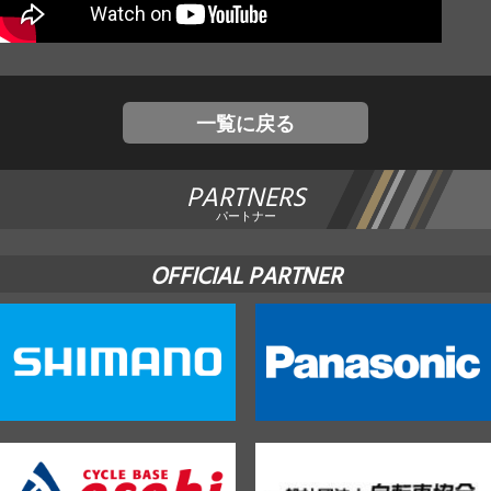
JBCF ROAD SERIESとは
一覧に戻る
PARTNERS
パートナー
OFFICIAL PARTNER