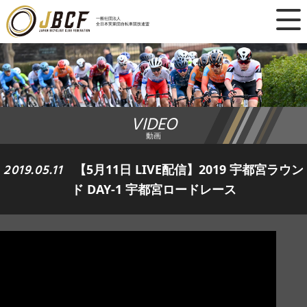
×
一般社団法人
全日本実業団自転車競技連盟
ニュース
レース日程
VIDEO
ランキング
動画
レース結果
2019.05.11
【5月11日 LIVE配信】2019 宇都宮ラウン
ド DAY-1 宇都宮ロードレース
チーム・選手
競技ガイド
加盟・登録
エントリー