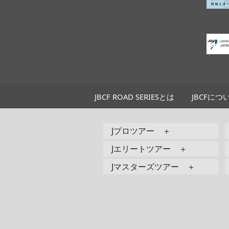
JBCF ROAD SERIESとは
JBCFにつ
Jプロツアー ＋
Jエリートツアー ＋
Jマスターズツアー ＋