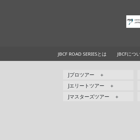
JBCF ROAD SERIESとは
JBCFにつ
Jプロツアー ＋
Jエリートツアー ＋
Jマスターズツアー ＋