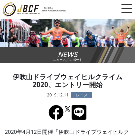
×
一般社団法人
全日本実業団自転車競技連盟
ニュース
レース日程
NEWS
ランキング
ニュース／レポート
レース結果
伊吹山ドライブウェイヒルクライム
2020、エントリー開始
チーム・選手
2019.12.11
競技ガイド
加盟・登録
2020年4月12日開催「伊吹山ドライブウェイヒルク
エントリー