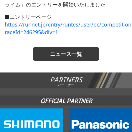
ライム」のエントリーを開始いたしました。
JBCF ROAD SERIESとは
■エントリーページ
https://runnet.jp/entry/runtes/user/pc/competition
raceId=246295&div=1
ニュース一覧
PARTNERS
パートナー
OFFICIAL PARTNER