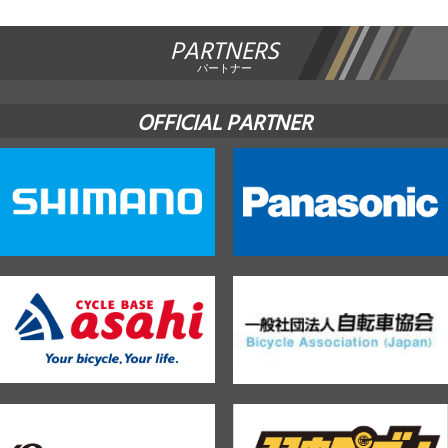
PARTNERS
パートナー
OFFICIAL PARTNER