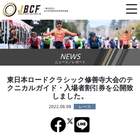
×
一般社団法人
全日本実業団自転車競技連盟
ニュース
レース日程
NEWS
ランキング
ニュース／レポート
レース結果
東日本ロードクラシック修善寺大会のテ
クニカルガイド・入場者割引券を公開致
チーム・選手
しました。
競技ガイド
2022.06.08
加盟・登録
エントリー