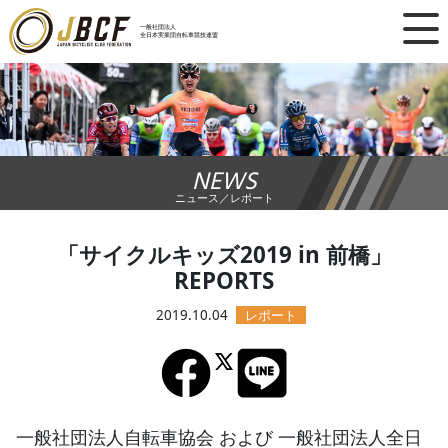
×
一般社団法人
全日本実業団自転車競技連盟
ニュース
レース日程
NEWS
ランキング
ニュース／レポート
レース結果
「サイクルキッズ2019 in 前橋」
REPORTS
チーム・選手
2019.10.04
競技ガイド
加盟・登録
一般社団法人自転車協会 および 一般社団法人全日
エントリー