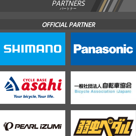
PARTNERS
パートナー
OFFICIAL PARTNER