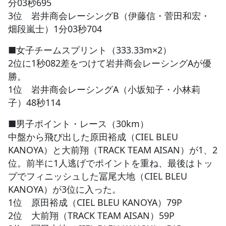
分03秒695
3位 岩井商会レーシングB（伊藤信・菅田和宏・
畑段嵐士）1分03秒704
■女子チームスプリント（333.33m×2）
2位に1秒082差をつけて岩井商会レーシングAが優
勝。
1位 岩井商会レーシングA（小坂知子・小林莉
子）48秒114
■男子ポイント・レース（30km）
中盤から飛び出した原田裕成（CIEL BLEU
KANOYA）と大前翔（TRACK TEAM AISAN）が1、2
位。前半に1人逃げでポイントを重ね、最後はトッ
プでフィニッシュした冨尾大地（CIEL BLEU
KANOYA）が3位に入った。
1位 原田裕成（CIEL BLEU KANOYA）79P
2位 大前翔（TRACK TEAM AISAN）59P