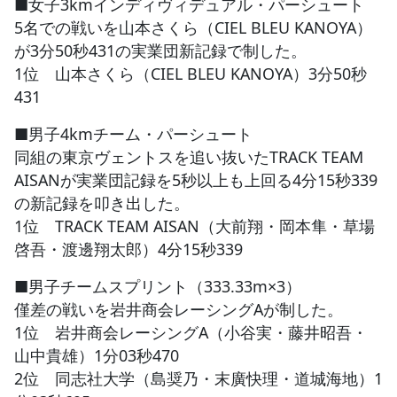
■女子3kmインディヴィデュアル・パーシュート
5名での戦いを山本さくら（CIEL BLEU KANOYA）
が3分50秒431の実業団新記録で制した。
1位 山本さくら（CIEL BLEU KANOYA）3分50秒
431
■男子4kmチーム・パーシュート
同組の東京ヴェントスを追い抜いたTRACK TEAM
AISANが実業団記録を5秒以上も上回る4分15秒339
の新記録を叩き出した。
1位 TRACK TEAM AISAN（大前翔・岡本隼・草場
啓吾・渡邊翔太郎）4分15秒339
■男子チームスプリント（333.33m×3）
僅差の戦いを岩井商会レーシングAが制した。
1位 岩井商会レーシングA（小谷実・藤井昭吾・
山中貴雄）1分03秒470
2位 同志社大学（島奨乃・末廣快理・道城海地）1