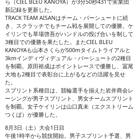
ら（CIEL BLEU KANOYA）が3分50秒431で実業団
新記録を更新した。
TRACK TEAM AISANはチーム・パーシュートに続
き、スクラッチでもチーム戦を展開しての優勝。ケ
イリンでも草場啓吾がハンドルの投げ合いを制して
3種目での優勝を果たした。またCIEL BLEU
KANOYAも山本さくらが500mタイムトライアルと
3kmインディヴィデュアル・パーシュートの2種目
を制覇。原田裕成はポイントレースで優勝し、冨尾
大地も2種目で表彰台に上がるなどの活躍を見せ
た。
スプリント系種目は、競輪選手を揃えた岩井商会レ
ーシングが男子スプリント、男女チームスプリント
を制覇。女子ケイリンは山口真未（エクストリーム
つくば）が優勝した。
8月3日（土）大会1日目
午後1時半から競技開始。男子スプリント予選、男