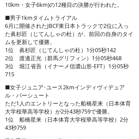
10km・女子6km)の12種目の決勝が行われた。
■男子1kmタイムトライアル
6月に開催されたJBCF東日本トラックで2位に入っ
た眞杉匠（じてんしゃの杜）が、前回の自身のタイ
ムを更新して優勝。
1位 眞杉匠（じてんしゃの杜）1分05秒142
2位 渡邊正光（群馬グリフィン）1分05秒468
3位 堀江省吾（イナーメ信濃山形-EFT）1分05秒
715
■女子ジュニア･ユース2kmインディヴィデュア
ル・パーシュート
ただ1人のエントリーとなった船橋星来（日本体育
大学桜華高等学校）が2分43秒759で優勝。
1位 船橋星来（日本体育大学桜華高等学校）2分
43秒759