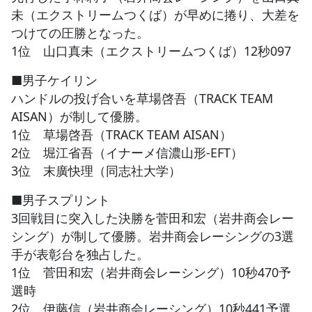
未（エクストリームつくば）が早めに捲り、大差を
つけての圧勝となった。
1位 山口真未（エクストリームつくば）12秒097
■男子ケイリン
ハンドルの投げ合いを草場啓吾（TRACK TEAM
AISAN）が制して優勝。
1位 草場啓吾（TRACK TEAM AISAN）
2位 堀江省吾（イナーメ信濃山形-EFT）
3位 末廣快理（同志社大学）
■男子スプリント
3回戦目に突入した決勝を菅田和宏（岩井商会レー
シング）が制して優勝。岩井商会レーシングの3選
手が表彰台を独占した。
1位 菅田和宏（岩井商会レーシング）10秒470予
選時
2位 伊藤信（岩井商会レーシング）10秒441予選