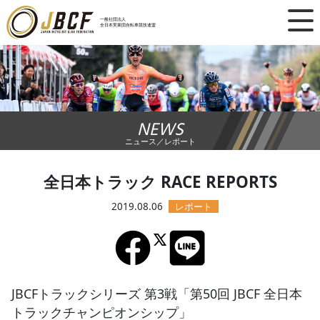
×
一般社団法人
全日本実業団自転車競技連盟
ニュース
レース日程
NEWS
ランキング
ニュース／レポート
レース結果
全日本トラック RACE REPORTS
チーム・選手
2019.08.06
競技ガイド
加盟・登録
JBCFトラックシリーズ 第3戦「第50回 JBCF 全日本
トラックチャンピオンシップ」
エントリー