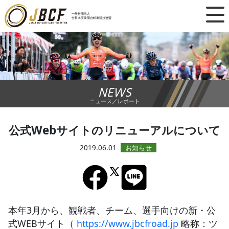
×
一般社団法人
全日本実業団自転車競技連盟
ニュース
レース日程
NEWS
ランキング
ニュース／レポート
レース結果
公式Webサイトのリニューアルについて
チーム・選手
2019.06.01
競技ガイド
加盟・登録
本年3月から、観戦者、チーム、選手向けの新・公
式WEBサイト（
https://www.jbcfroad.jp
略称：ツ
エントリー