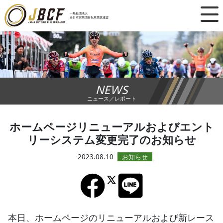
×
一般社団法人
全日本実業団自転車競技連盟
ニュース
レース日程
NEWS
ランキング
ニュース／レポート
レース結果
ホームページリニューアルおよびエント
リーシステム変更完了のお知らせ
チーム・選手
2023.08.10
競技ガイド
加盟・登録
本日、ホームページのリニューアルおよび新レース
エントリー