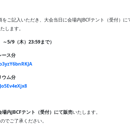
事項をご記入いただき、大会当日に会場内JBCFテント（受付）
いたします。
～5/9（木）23:59まで）
ドレース分
to3yzY6bnRKJA
テリウム分
Jo5Ev4eXjx8
間で会場内JBCFテント（受付）にて販売
いたします。
すのでご了承ください。