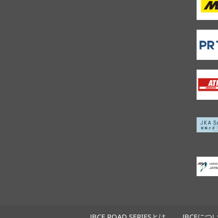
JBCF ROAD SERIESとは
JBCFにつ