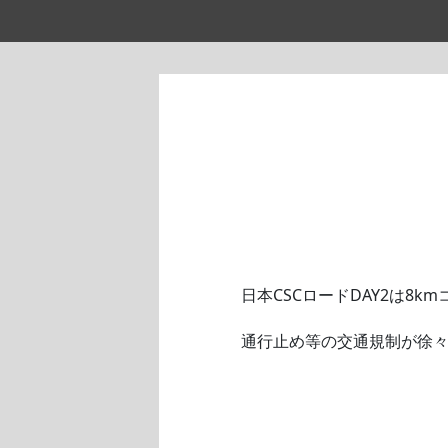
日本CSCロードDAY2は8
通行止め等の交通規制が徐