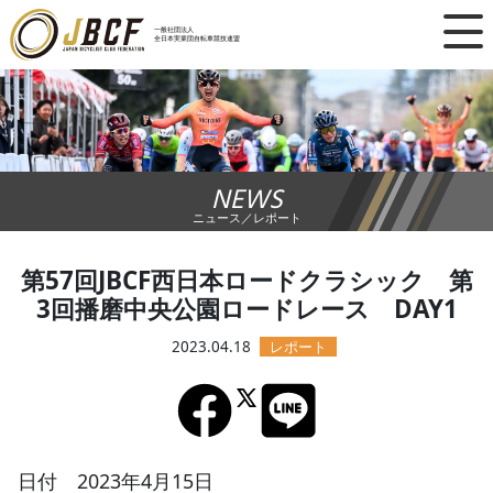
×
一般社団法人
全日本実業団自転車競技連盟
ニュース
レース日程
NEWS
ランキング
ニュース／レポート
レース結果
第57回JBCF西日本ロードクラシック 第
3回播磨中央公園ロードレース DAY1
チーム・選手
2023.04.18
競技ガイド
加盟・登録
日付 2023年4月15日
エントリー