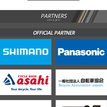
PARTNERS
パートナー
OFFICIAL PARTNER