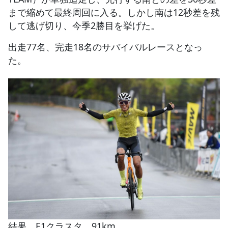
まで縮めて最終周回に入る。しかし南は12秒差を残
して逃げ切り、今季2勝目を挙げた。
出走77名、完走18名のサバイバルレースとなっ
た。
結果 E1クラスタ 91km