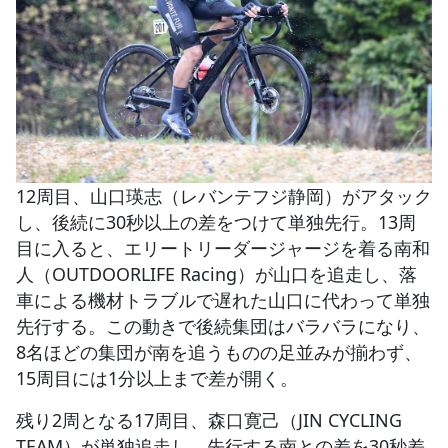
12周目、山口瑛志（レバンテフジ静岡）がアタック
し、後続に30秒以上の差をつけて単独先行。13周
目に入ると、エリートリーダージャージを着る南和
人（OUTDOORLIFE Racing）が山口を追走し、落
車による機材トラブルで遅れた山口に代わって単独
先行する。この動きで後続集団はバラバラになり、
8名ほどの集団が南を追うものの足並みが揃わず、
15周目には1分以上まで差が開く。
残り2周となる17周目、森口寛己（JIN CYCLING
TEAM）が単独追走し、先行する南との差を30秒差