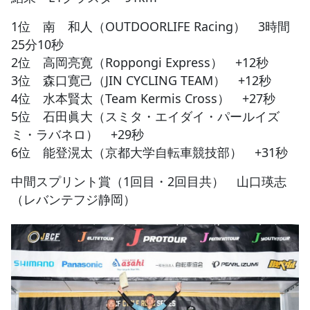
1位 南 和人（OUTDOORLIFE Racing） 3時間
25分10秒
2位 高岡亮寛（Roppongi Express） +12秒
3位 森口寛己（JIN CYCLING TEAM） +12秒
4位 水本賢太（Team Kermis Cross） +27秒
5位 石田眞大（スミタ・エイダイ・パールイズ
ミ・ラバネロ） +29秒
6位 能登滉太（京都大学自転車競技部） +31秒
中間スプリント賞（1回目・2回目共） 山口瑛志
（レバンテフジ静岡）