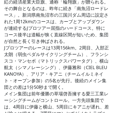
紅の経済産業大臣旗、通称「輪翔旗」が贈られる。
その舞台となるのは、昨年に続き「南魚沼ロードレ
ース」。新潟県南魚沼市の三国川ダム周辺に設定さ
れた1周12kmのコースは、カーブとアップダウン
が連続するJプロツアー屈指のハードコース。特に
コース後半は道幅が狭く直線区間が短いため、集団
が自然と長く引き伸ばされる。
Jプロツアーのレースは13周156km。2周目、入部正
太朗（弱虫ペダルサイクリングチーム）、フランシ
スコ・マンセボ（マトリックスパワータグ）、横山
航太（シマノレーシング）、伊藤雅和（CIEL BLEU
KANOYA）、アリア・キアニ（チームイルミネイ
ト・オープン参加）の5名が先行。後続のメイン集
団との差は1分50秒まで開く。
メイン集団は前年優勝の草場啓吾擁する愛三工業レ
ーシングチームがコントロール。一方先頭集団で
は、4周目に伊藤と横山、5周目にキアニが遅れ、差