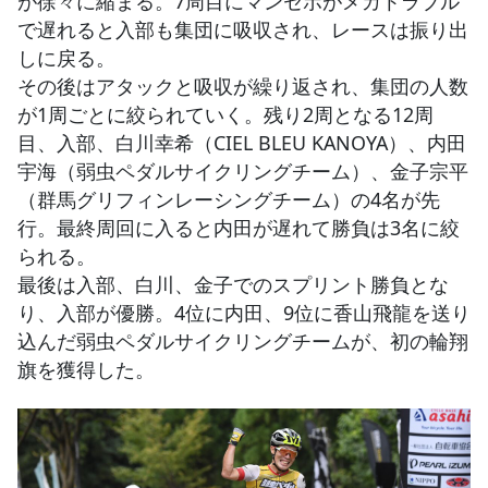
が徐々に縮まる。7周目にマンセボがメカトラブル
で遅れると入部も集団に吸収され、レースは振り出
しに戻る。
その後はアタックと吸収が繰り返され、集団の人数
が1周ごとに絞られていく。残り2周となる12周
目、入部、白川幸希（CIEL BLEU KANOYA）、内田
宇海（弱虫ペダルサイクリングチーム）、金子宗平
（群馬グリフィンレーシングチーム）の4名が先
行。最終周回に入ると内田が遅れて勝負は3名に絞
られる。
最後は入部、白川、金子でのスプリント勝負とな
り、入部が優勝。4位に内田、9位に香山飛龍を送り
込んだ弱虫ペダルサイクリングチームが、初の輪翔
旗を獲得した。