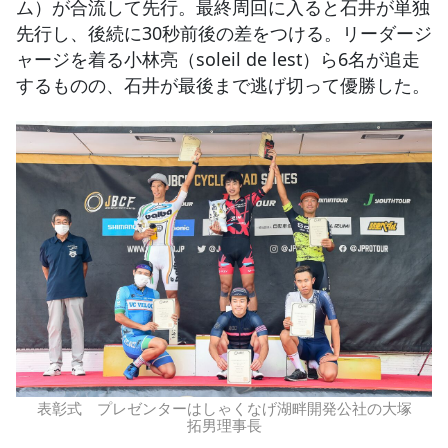
ム）が合流して先行。最終周回に入ると石井が単独
先行し、後続に30秒前後の差をつける。リーダージ
ャージを着る小林亮（soleil de lest）ら6名が追走
するものの、石井が最後まで逃げ切って優勝した。
表彰式 プレゼンターはしゃくなげ湖畔開発公社の大塚
拓男理事長