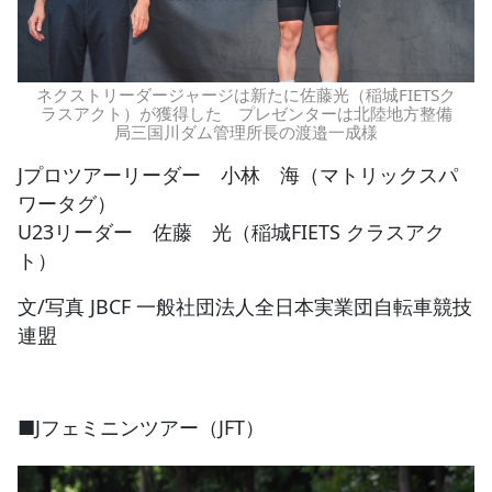
ネクストリーダージャージは新たに佐藤光（稲城FIETSク
ラスアクト）が獲得した プレゼンターは北陸地方整備
局三国川ダム管理所長の渡邉一成様
Jプロツアーリーダー 小林 海（マトリックスパ
ワータグ）
U23リーダー 佐藤 光（稲城FIETS クラスアク
ト）
文/写真 JBCF 一般社団法人全日本実業団自転車競技
連盟
■Jフェミニンツアー（JFT）