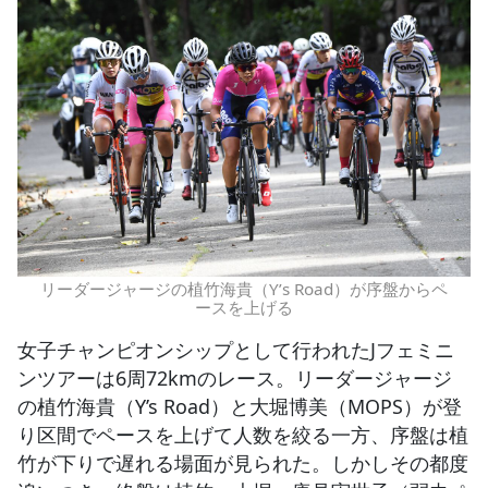
リーダージャージの植竹海貴（Y’s Road）が序盤からペ
ースを上げる
女子チャンピオンシップとして行われたJフェミニ
ンツアーは6周72kmのレース。リーダージャージ
の植竹海貴（Y’s Road）と大堀博美（MOPS）が登
り区間でペースを上げて人数を絞る一方、序盤は植
竹が下りで遅れる場面が見られた。しかしその都度