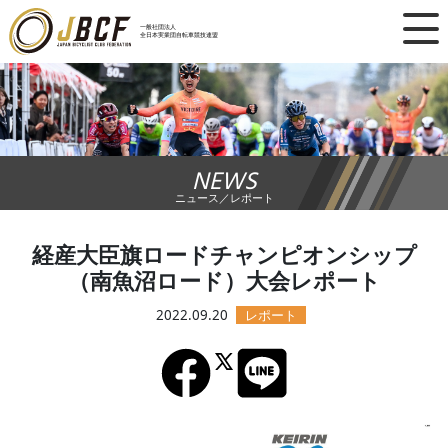
×
一般社団法人
全日本実業団自転車競技連盟
ニュース
レース日程
NEWS
ランキング
ニュース／レポート
レース結果
経産大臣旗ロードチャンピオンシップ
（南魚沼ロード）大会レポート
チーム・選手
2022.09.20
競技ガイド
加盟・登録
エントリー