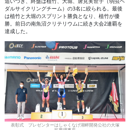
追いつき、終盤は植竹、大堀、唐見実世子（弱虫ペ
ダルサイクリングチーム）の3名に絞られる。最後
は植竹と大堀のスプリント勝負となり、植竹が優
勝。前日の南魚沼クリテリウムに続き大会2連覇を
達成した。
表彰式 プレゼンターはしゃくなげ湖畔開発公社の大塚
拓男理事長