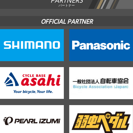
PARTNERS
パートナー
OFFICIAL PARTNER