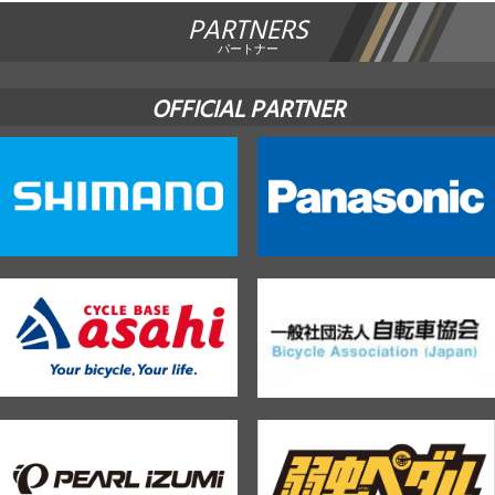
PARTNERS
パートナー
OFFICIAL PARTNER