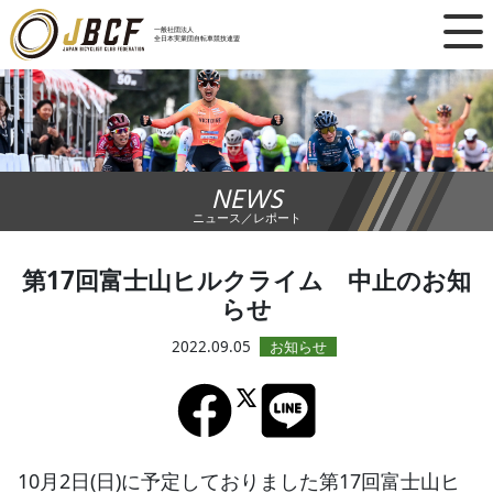
×
一般社団法人
全日本実業団自転車競技連盟
ニュース
レース日程
NEWS
ランキング
ニュース／レポート
レース結果
第17回富士山ヒルクライム 中止のお知
らせ
チーム・選手
2022.09.05
競技ガイド
加盟・登録
10月2日(日)に予定しておりました第17回富士山ヒ
エントリー