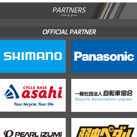
PARTNERS
パートナー
OFFICIAL PARTNER