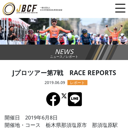
×
一般社団法人
全日本実業団自転車競技連盟
ニュース
レース日程
NEWS
ランキング
ニュース／レポート
レース結果
Jプロツアー第7戦 RACE REPORTS
チーム・選手
2019.06.09
競技ガイド
加盟・登録
開催日 2019年6月8日
開催地・コース 栃木県那須塩原市 那須塩原駅
エントリー