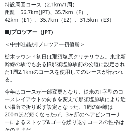
特設周回コース（2.1km/1周）
距離 56.7km(JPT)、35.7km（F）、
JBCF ROAD SERIESとは
42km（E1）、35.7km（E2）、31.5km（E3）
■Jプロツアー（JPT）
＜中井唯晶がJプロツアー初優勝＞
栃木ラウンド初日は那須塩原クリテリウム。東北新
幹線の駅でもあるJR那須塩原駅前の公道に設定され
た1周2.1kmのコースを使用してのレースが行われ
る。
今年はコースが一部変更となり、従来のT字型のコ
ースレイアウトの向きを変えて那須塩原駅により近
い場所で折り返す設定となった。1周の距離は
200mほど短くなったが、3ヶ所のヘアピンコーナ
ーによるストップ&ゴーを繰り返すコースの性格は
そのままだ。