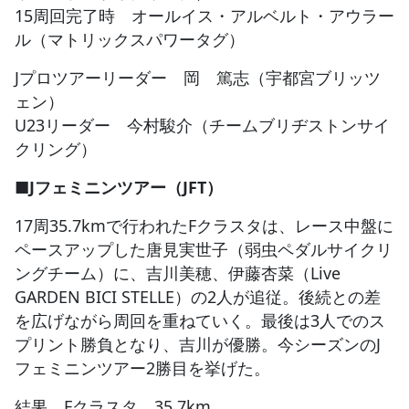
15周回完了時 オールイス・アルベルト・アウラー
ル（マトリックスパワータグ）
Jプロツアーリーダー 岡 篤志（宇都宮ブリッツ
ェン）
U23リーダー 今村駿介（チームブリヂストンサイ
クリング）
■Jフェミニンツアー（JFT）
17周35.7kmで行われたFクラスタは、レース中盤に
ペースアップした唐見実世子（弱虫ペダルサイクリ
ングチーム）に、吉川美穂、伊藤杏菜（Live
GARDEN BICI STELLE）の2人が追従。後続との差
を広げながら周回を重ねていく。最後は3人でのス
プリント勝負となり、吉川が優勝。今シーズンのJ
フェミニンツアー2勝目を挙げた。
結果 Fクラスタ 35.7km