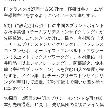
P1クラスタは27周する56.7km。序盤は各チームが
主導権争いをするようにハイペースで進行する。
5周目に設定された1回目の中間スプリントポイント
を橋本英也（チームブリヂストンサイクリング）が
先頭通過。これをきっかけに、橋本、今村駿介（以
上チームブリヂストンサイクリング）、フランシス
コ・マンセボ、オールイス・アルベルト・アウラー
ル（以上マトリックスパワータグ）、木村圭佑、中
井唯晶（以上シマノレーシング）、阿部嵩之、鈴木
龍（宇都宮ブリッツェン）らを含む14人の集団が先
行する。メイン集団はチームブリヂストンサイクリ
ングが牽引して追走。20秒前後まで開いた差を徐々
に詰めていく。
10周目、2回目の中間スプリントポイントを再び橋
本が先頭通過。11周目、先頭集団の直後にメイン集