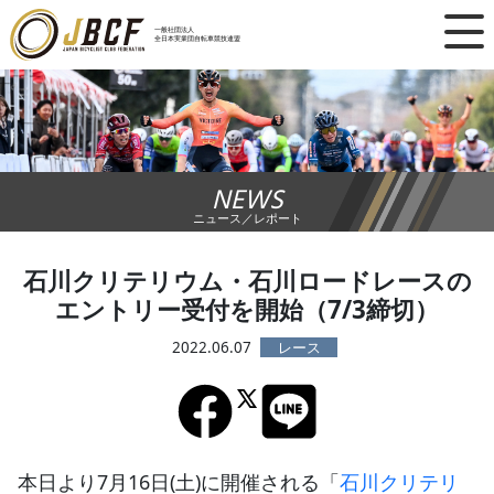
×
一般社団法人
全日本実業団自転車競技連盟
ニュース
レース日程
NEWS
ランキング
ニュース／レポート
レース結果
石川クリテリウム・石川ロードレースの
エントリー受付を開始（7/3締切）
チーム・選手
2022.06.07
競技ガイド
加盟・登録
本日より7月16日(土)に開催される「
石川クリテリ
エントリー