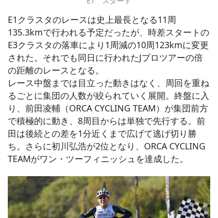
E1 スタート
E1クラスタのレースは史上最長となる11周
135.3kmで行われる予定だったが、時差スタートの
E3クラスタの落車により1周減の10周123kmに変更
された。それでも同日に行われたJプロツアーの倍
の距離のレースとなる。
レース中盤までは目立った動きはなく、周回を重ね
るごとに集団の人数が絞られていく展開。終盤に入
り、前田凌輔（ORCA CYCLING TEAM）が集団前方
で積極的に動き、8周目からは単独で先行する。前
田は後続との差を1分近くまで広げて逃げ切り勝
ち。さらに初川弘浩が2位となり、ORCA CYCLING
TEAMがワン・ツーフィニッシュを達成した。