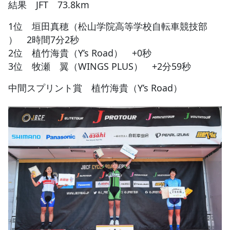
結果 JFT 73.8km
1位 垣田真穂（松山学院高等学校自転車競技部
） 2時間7分2秒
2位 植竹海貴（Y’s Road） +0秒
3位 牧瀬 翼（WINGS PLUS） +2分59秒
中間スプリント賞 植竹海貴（Y’s Road）