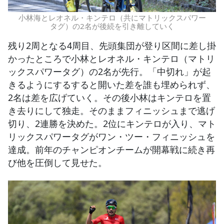
小林海とレオネル・キンテロ（共にマトリックスパワー
タグ）の2名が後続を引き離していく
残り2周となる4周目、先頭集団が登り区間に差し掛
かったところで小林とレオネル・キンテロ（マトリ
ックスパワータグ）の2名が先行。「中切れ」が起
きるようにするすると開いた差を誰も埋められず、
2名は差を広げていく。その後小林はキンテロを置
き去りにして独走。そのままフィニッシュまで逃げ
切り、2連勝を決めた。2位にキンテロが入り、マト
リックスパワータグがワン・ツー・フィニッシュを
達成。前年のチャンピオンチームが開幕戦に続き再
び他を圧倒して見せた。