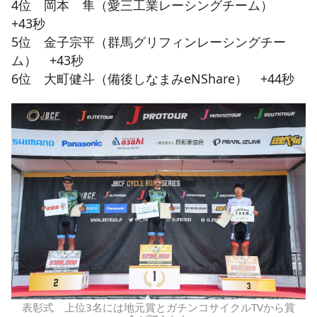
4位 岡本 隼（愛三工業レーシングチーム）
+43秒
5位 金子宗平（群馬グリフィンレーシングチー
ム） +43秒
6位 大町健斗（備後しなまみeNShare） +44秒
表彰式 上位3名には地元賞とガチンコサイクルTVから賞