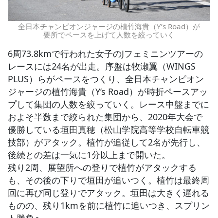
全日本チャンピオンジャージの植竹海貴（Y’s Road）が
要所でペースを上げて人数を絞っていく
6周73.8kmで行われた女子のJフェミニンツアーの
レースには24名が出走。序盤は牧瀬翼（WINGS
PLUS）らがペースをつくり、全日本チャンピオン
ジャージの植竹海貴（Y’s Road）が時折ペースアッ
プして集団の人数を絞っていく。レース中盤までに
およそ半数まで絞られた集団から、2020年大会で
優勝している垣田真穂（松山学院高等学校自転車競
技部）がアタック。植竹が追従して2名が先行し、
後続との差は一気に1分以上まで開いた。
残り2周、展望所への登りで植竹がアタックする
も、その後の下りで垣田が追いつく。植竹は最終周
回に再び同じ登りでアタック。垣田は大きく遅れる
ものの、残り1kmを前に植竹に追いつき、スプリン
ト勝負へ。