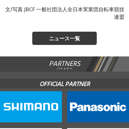
文/写真 JBCF 一般社団法人全日本実業団自転車競技
連盟
ニュース一覧
PARTNERS
パートナー
OFFICIAL PARTNER