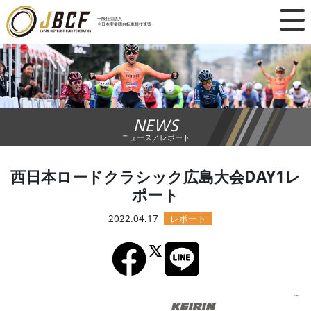
×
一般社団法人
全日本実業団自転車競技連盟
ニュース
レース日程
NEWS
ランキング
ニュース／レポート
レース結果
西日本ロードクラシック広島大会DAY1レ
ポート
チーム・選手
2022.04.17
競技ガイド
加盟・登録
エントリー