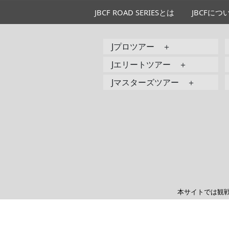
JBCF ROAD SERIESとは
JBCFにつ
Jプロツアー ＋
Jエリートツアー ＋
Jマスターズツアー ＋
本サイトでは観