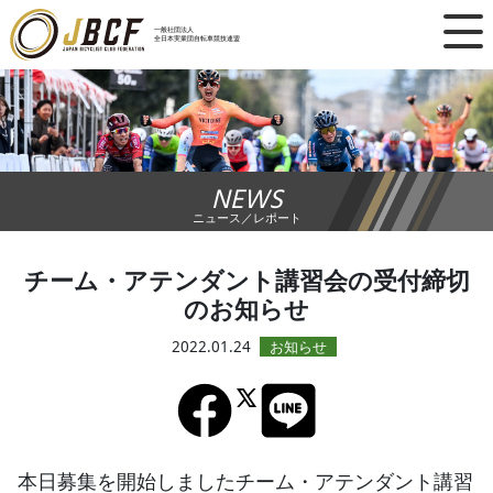
×
一般社団法人
全日本実業団自転車競技連盟
ニュース
レース日程
NEWS
ランキング
ニュース／レポート
レース結果
チーム・アテンダント講習会の受付締切
のお知らせ
チーム・選手
2022.01.24
競技ガイド
加盟・登録
本日募集を開始しましたチーム・アテンダント講習
エントリー