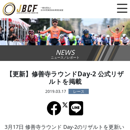
×
一般社団法人
全日本実業団自転車競技連盟
ニュース
レース日程
NEWS
ランキング
ニュース／レポート
レース結果
【更新】修善寺ラウンドDay-2 公式リザ
ルトを掲載
チーム・選手
2019.03.17
競技ガイド
加盟・登録
3月17日 修善寺ラウンド Day-2のリザルトを更新い
エントリー