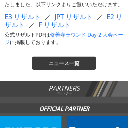
たしました。以下リンクよりご覧いいただけます。
JBCF ROAD SERIESとは
E3 リザルト
／
JPT リザルト
／
E2 リ
ザルト
／
F リザルト
公式リザルトPDFは
修善寺ラウンド Day-2 大会ペー
ジ
に掲載しております。
ニュース一覧
PARTNERS
パートナー
OFFICIAL PARTNER