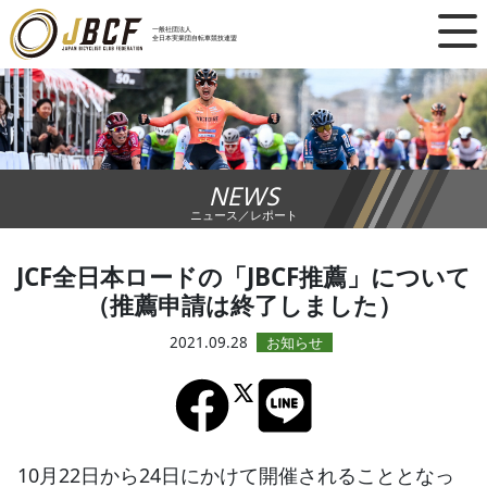
×
一般社団法人
全日本実業団自転車競技連盟
ニュース
レース日程
NEWS
ランキング
ニュース／レポート
レース結果
JCF全日本ロードの「JBCF推薦」について
（推薦申請は終了しました）
チーム・選手
2021.09.28
競技ガイド
加盟・登録
10月22日から24日にかけて開催されることとなっ
エントリー