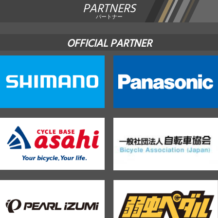
PARTNERS
パートナー
OFFICIAL PARTNER