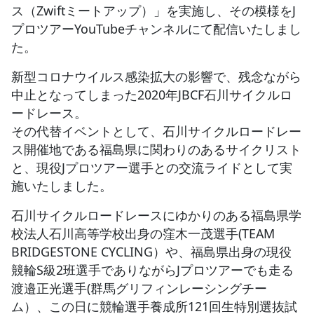
ス（Zwiftミートアップ）」を実施し、その模様をJ
プロツアーYouTubeチャンネルにて配信いたしまし
JBCF ROAD SERIESとは
た。
新型コロナウイルス感染拡大の影響で、残念ながら
中止となってしまった2020年JBCF石川サイクルロ
ードレース。
その代替イベントとして、石川サイクルロードレー
ス開催地である福島県に関わりのあるサイクリスト
と、現役Jプロツアー選手との交流ライドとして実
施いたしました。
石川サイクルロードレースにゆかりのある福島県学
校法人石川高等学校出身の窪木一茂選手(TEAM
BRIDGESTONE CYCLING）や、福島県出身の現役
競輪S級2班選手でありながらJプロツアーでも走る
渡邉正光選手(群馬グリフィンレーシングチー
ム）、この日に競輪選手養成所121回生特別選抜試