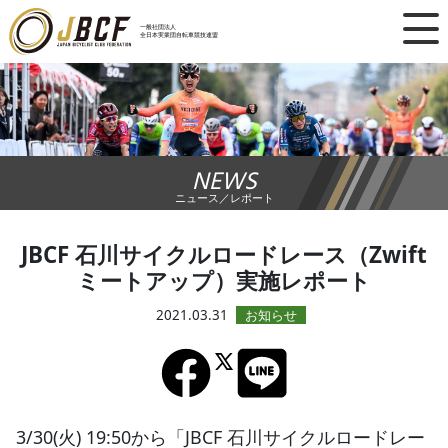
×
一般社団法人
全日本実業団自転車競技連盟
ニュース
レース日程
NEWS
ランキング
ニュース／レポート
レース結果
JBCF 石川サイクルロードレース（Zwift
ミートアップ）実施レポート
チーム・選手
2021.03.31
競技ガイド
加盟・登録
3/30(火) 19:50から「JBCF 石川サイクルロードレー
エントリー