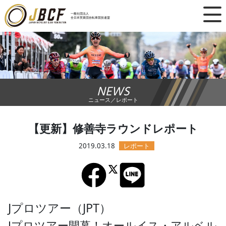
×
一般社団法人
全日本実業団自転車競技連盟
ニュース
レース日程
NEWS
ランキング
ニュース／レポート
レース結果
【更新】修善寺ラウンドレポート
チーム・選手
2019.03.18
競技ガイド
加盟・登録
Jプロツアー（JPT）
Jプロツアー開幕！オールイス・アルベル
エントリー