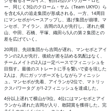
ジを着るオールイス、初日2位のハッカー・ロビ
ー、同じく3位のクローム・サム（Team UKYO）ら
を含む6人の追走集団が形成される。一方、14周目
にマンセボがペースアップし、逃げ集団が崩壊。マ
ンセボ、アイラン、吉岡の3人が先行し、遅れた横
山、中田、石橋、平塚、織田ら5人の第２集団との
差を広げていく。
20周目、先頭集団から吉岡が遅れ、マンセボとアイ
ランの2人が先行。後続が差を詰める気配はなく、
チームメイトの2人は一定ペースでフィニッシュを
目指す。最後のストレートに手を繋いで姿を現した
2人は、共にガッツポーズをしながらフィニッシ
ュ。マンセボが先着、アイランが2位で、マトリッ
クスパワータグ が1-2フィニッシュを達成した。
4分以上遅れて横山が3位。4位にはマンセボとアイ
ランから遅れた吉岡が入り、敢闘賞を獲得した。完