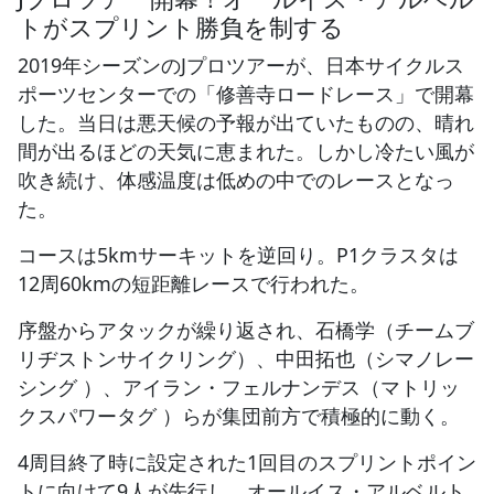
トがスプリント勝負を制する
JBCF ROAD SERIESとは
2019年シーズンのJプロツアーが、日本サイクルス
ポーツセンターでの「修善寺ロードレース」で開幕
した。当日は悪天候の予報が出ていたものの、晴れ
間が出るほどの天気に恵まれた。しかし冷たい風が
吹き続け、体感温度は低めの中でのレースとなっ
た。
コースは5kmサーキットを逆回り。P1クラスタは
12周60kmの短距離レースで行われた。
序盤からアタックが繰り返され、石橋学（チームブ
リヂストンサイクリング）、中田拓也（シマノレー
シング ）、アイラン・フェルナンデス（マトリッ
クスパワータグ ）らが集団前方で積極的に動く。
4周目終了時に設定された1回目のスプリントポイン
トに向けて9人が先行し、オールイス・アルベルト