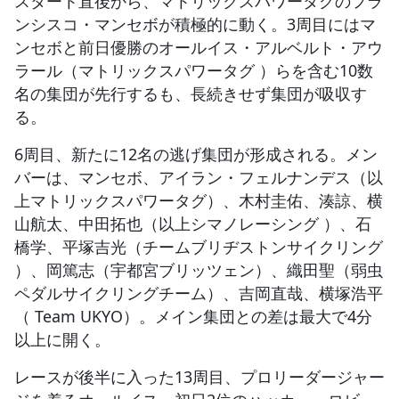
スタート直後から、マトリックスパワータグのフラ
ンシスコ・マンセボが積極的に動く。3周目にはマ
ンセボと前日優勝のオールイス・アルベルト・アウ
ラール（マトリックスパワータグ ）らを含む10数
名の集団が先行するも、長続きせず集団が吸収す
る。
6周目、新たに12名の逃げ集団が形成される。メン
バーは、マンセボ、アイラン・フェルナンデス（以
上マトリックスパワータグ）、木村圭佑、湊諒、横
山航太、中田拓也（以上シマノレーシング ）、石
橋学、平塚吉光（チームブリヂストンサイクリング
）、岡篤志（宇都宮ブリッツェン）、織田聖（弱虫
ペダルサイクリングチーム）、吉岡直哉、横塚浩平
（ Team UKYO）。メイン集団との差は最大で4分
以上に開く。
レースが後半に入った13周目、プロリーダージャー