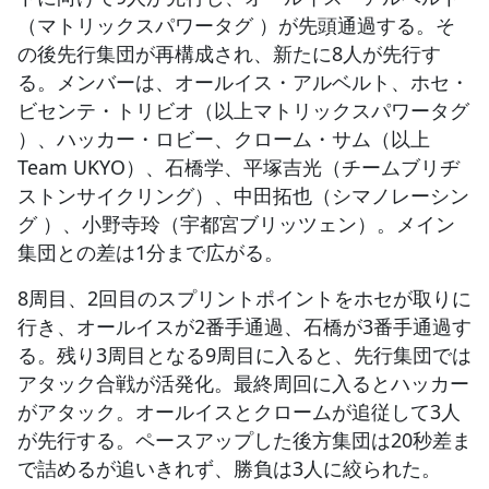
（マトリックスパワータグ ）が先頭通過する。そ
の後先行集団が再構成され、新たに8人が先行す
る。メンバーは、オールイス・アルベルト、ホセ・
ビセンテ・トリビオ（以上マトリックスパワータグ
）、ハッカー・ロビー、クローム・サム（以上
Team UKYO）、石橋学、平塚吉光（チームブリヂ
ストンサイクリング）、中田拓也（シマノレーシン
グ ）、小野寺玲（宇都宮ブリッツェン）。メイン
集団との差は1分まで広がる。
8周目、2回目のスプリントポイントをホセが取りに
行き、オールイスが2番手通過、石橋が3番手通過す
る。残り3周目となる9周目に入ると、先行集団では
アタック合戦が活発化。最終周回に入るとハッカー
がアタック。オールイスとクロームが追従して3人
が先行する。ペースアップした後方集団は20秒差ま
で詰めるが追いきれず、勝負は3人に絞られた。