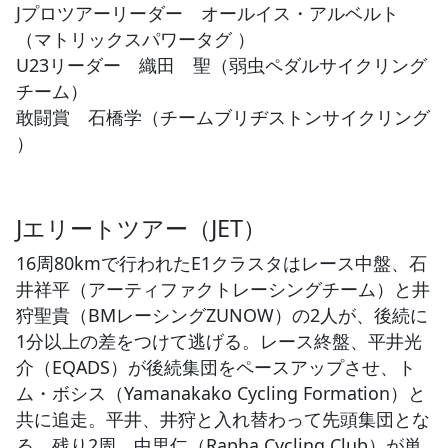
Jプロツアーリーダー オールイス・アルベルト
（マトリックスパワータグ ）
U23リーダー 織田 聖（弱虫ペダルサイクリング
チーム）
敢闘賞 石橋学（チームブリヂストンサイクリング
）
Jエリートツアー（JET）
16周80kmで行われたE1クラスタはレース中盤、石
井祥平（アーティファクトレーシングチーム）と井
狩聖貴（BMレーシングZUNOW）の2人が、後続に
1分以上の差をつけて逃げる。レース終盤、平井光
介（EQADS）が後続集団をペースアップさせ、ト
ム・ボシス（Yamanakako Cycling Formation）と
共に追走。平井、井狩と入れ替わって先頭集団とな
る。残り2周、中里仁（Rapha Cycling Club）が単