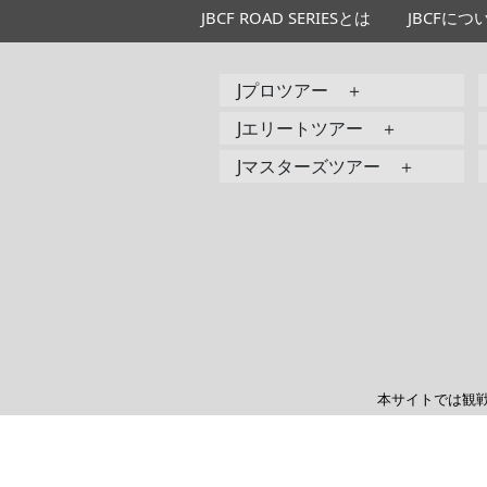
JBCF ROAD SERIESとは
JBCFにつ
Jプロツアー ＋
Jエリートツアー ＋
Jマスターズツアー ＋
本サイトでは観