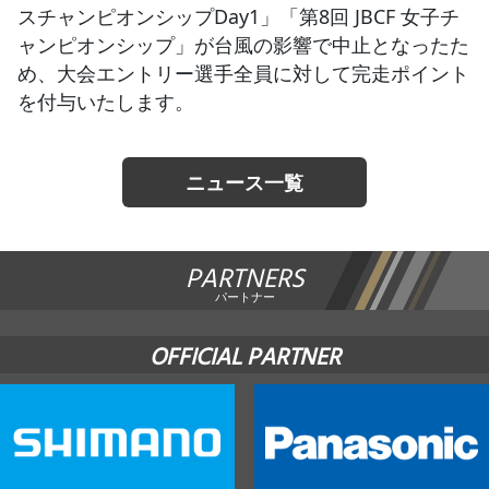
スチャンピオンシップDay1」「第8回 JBCF 女子チ
ャンピオンシップ」が台風の影響で中止となったた
JBCF ROAD SERIESとは
め、大会エントリー選手全員に対して完走ポイント
を付与いたします。
ニュース一覧
PARTNERS
パートナー
OFFICIAL PARTNER