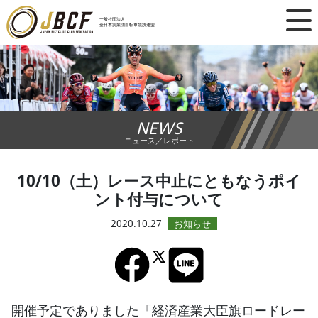
×
一般社団法人
全日本実業団自転車競技連盟
ニュース
レース日程
NEWS
ランキング
ニュース／レポート
レース結果
10/10（土）レース中止にともなうポイ
ント付与について
チーム・選手
2020.10.27
競技ガイド
加盟・登録
開催予定でありました「経済産業大臣旗ロードレー
エントリー