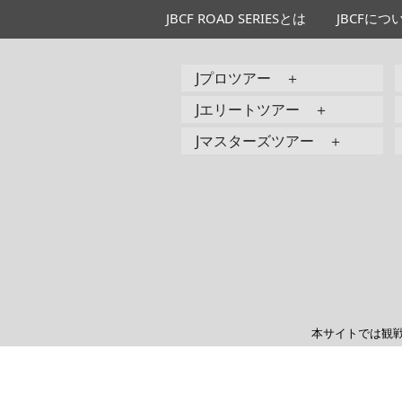
JBCF ROAD SERIESとは
JBCFにつ
Jプロツアー ＋
Jエリートツアー ＋
Jマスターズツアー ＋
本サイトでは観