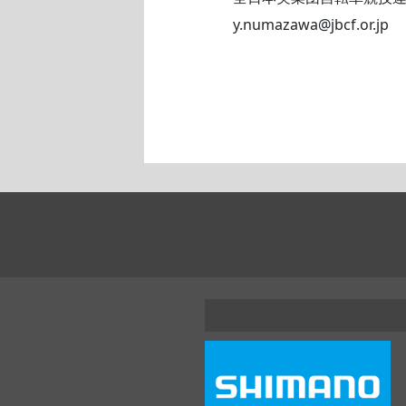
y.numazawa@jbcf.or.jp