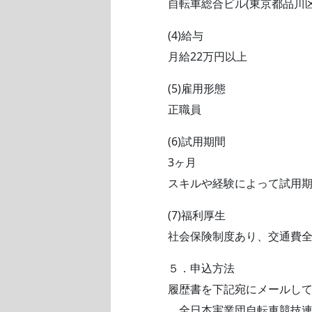
自転車総合ビル(東京都品川区
(4)給与
月給22万円以上
(5)雇用形態
正職員
(6)試用期間
3ヶ月
スキルや経験によって試用
(7)福利厚生
社会保険制度あり、交通費
５．申込方法
履歴書を下記宛にメールし
全日本実業団自転車競技連