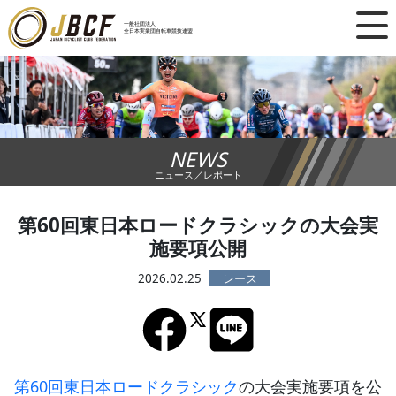
×
一般社団法人
全日本実業団自転車競技連盟
ニュース
レース日程
NEWS
ランキング
ニュース／レポート
レース結果
第60回東日本ロードクラシックの大会実
施要項公開
チーム・選手
2026.02.25
競技ガイド
加盟・登録
第60回東日本ロードクラシック
の大会実施要項を公
エントリー