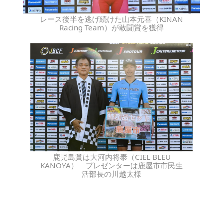
レース後半を逃げ続けた山本元喜（KINAN
Racing Team）が敢闘賞を獲得
鹿児島賞は大河内将泰（CIEL BLEU
KANOYA） プレゼンターは鹿屋市市民生
活部長の川越太様