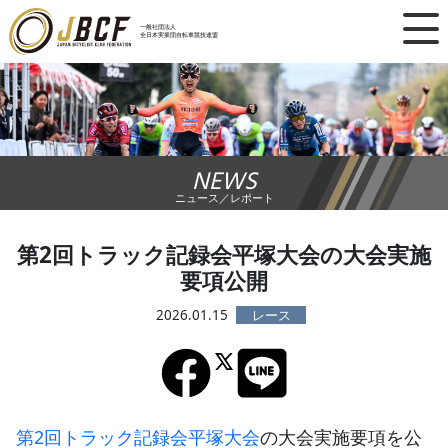
×
一般社団法人
全日本実業団自転車競技連盟
ニュース
レース日程
NEWS
ランキング
ニュース／レポート
レース結果
第2回トラック記録会平塚大会の大会実施
要項公開
チーム・選手
2026.01.15
競技ガイド
加盟・登録
第2回トラック記録会平塚大会
の大会実施要項を公
エントリー