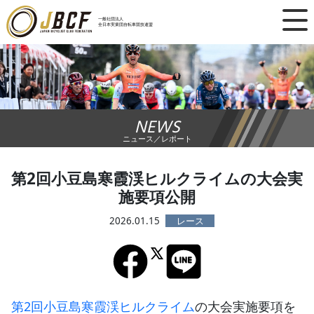
×
一般社団法人
全日本実業団自転車競技連盟
ニュース
レース日程
NEWS
ランキング
ニュース／レポート
レース結果
第2回小豆島寒霞渓ヒルクライムの大会実
施要項公開
チーム・選手
2026.01.15
競技ガイド
加盟・登録
第2回小豆島寒霞渓ヒルクライム
の大会実施要項を
エントリー