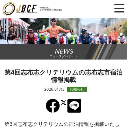
×
一般社団法人
全日本実業団自転車競技連盟
ニュース
レース日程
NEWS
ランキング
ニュース／レポート
レース結果
第4回志布志クリテリウムの志布志市宿泊
情報掲載
チーム・選手
2026.01.13
競技ガイド
加盟・登録
第3回志布志クリテリウムの宿泊情報を掲載いたし
エントリー