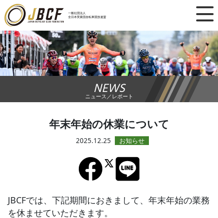
×
一般社団法人
全日本実業団自転車競技連盟
ニュース
レース日程
NEWS
ランキング
ニュース／レポート
レース結果
年末年始の休業について
チーム・選手
2025.12.25
競技ガイド
加盟・登録
JBCFでは、下記期間におきまして、年末年始の業務
を休ませていただきます。
エントリー