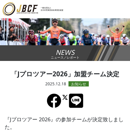
×
一般社団法人
全日本実業団自転車競技連盟
ニュース
レース日程
NEWS
ランキング
ニュース／レポート
レース結果
「Jプロツアー2026」加盟チーム決定
チーム・選手
2025.12.18
競技ガイド
加盟・登録
『Jプロツアー 2026』の参加チームが決定致しまし
た。
エントリー