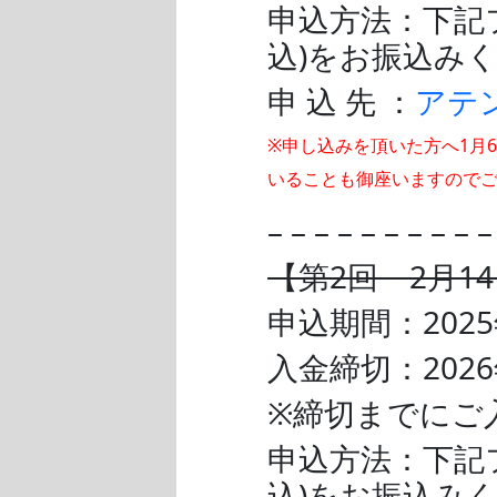
申込方法：下記フ
込)をお振込み
申 込 先 ：
アテン
※申し込みを頂いた方へ1月
いることも御座いますので
– – – – – – – – – 
【第2回 2月14
申込期間：2025年
入金締切：2026
※締切までにご
申込方法：下記フ
込)をお振込み