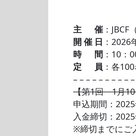
主 催
：JBC
開 催 日
：2026
時 間
：10：0
定 員
：各10
– – – – – – – – – 
【第1回 1月10
申込期間：2025年
入金締切：2025
※締切までにご