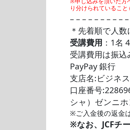
※申し込みを頂いた方
り分けられていること
– – – – – – – – – 
＊先着順で人数
受講費用
：1名 4
受講費用は振込
PayPay 銀行
支店名:ビジネス
口座番号:22869
シャ）ゼンニホ
※ご入金後の返金
※なお、JCFチ