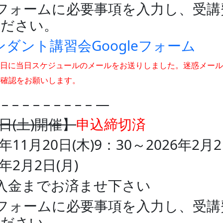
ォームに必要事項を入力し、受講費用
ください。
ダント講習会Googleフォーム
6日に当日スケジュールのメールをお送りしました。迷惑メー
ご確認をお願いします。
– – – – – – – – – – —
日(土)開催】
申込締切済
11月20日(木)9：30～2026年2月2
年2月2日(月)
入金までお済ませ下さい
ォームに必要事項を入力し、受講費用
ください。