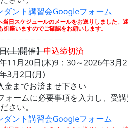
ダント講習会Googleフォーム
へ当日スケジュールのメールをお送りしました。
も御座いますのでご確認をお願いします。
– – – – – – – – – – —
日(土)開催】
申込締切済
11月20日(木)9：30～2026年3月2
年3月2日(月)
入金までお済ませ下さい
ォームに必要事項を入力し、受講費用
ください。
ダント講習会Googleフォーム