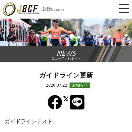
×
一般社団法人
全日本実業団自転車競技連盟
ニュース
レース日程
NEWS
ランキング
ニュース／レポート
レース結果
ガイドライン更新
チーム・選手
2020.07.22
競技ガイド
加盟・登録
ガイドラインテスト
エントリー