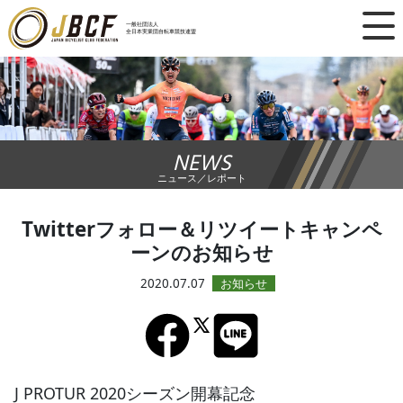
×
一般社団法人
全日本実業団自転車競技連盟
ニュース
レース日程
NEWS
ランキング
ニュース／レポート
レース結果
Twitterフォロー＆リツイートキャンペ
ーンのお知らせ
チーム・選手
2020.07.07
競技ガイド
加盟・登録
J PROTUR 2020シーズン開幕記念
エントリー