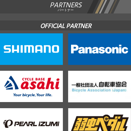
PARTNERS
パートナー
OFFICIAL PARTNER