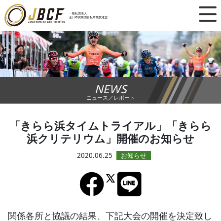
×
一般社団法人
全日本実業団自転車競技連盟
ニュース
レース日程
NEWS
ランキング
ニュース／レポート
レース結果
「きらら浜タイムトライアル」「きらら
浜クリテリウム」開催のお知らせ
チーム・選手
2020.06.25
競技ガイド
加盟・登録
関係各所と協議の結果、下記大会の開催を決定致し
エントリー