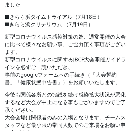
ました。
JBCF ROAD SERIESとは
■きらら浜タイムトライアル（7月18日）
■きらら浜クリテリウム （7月19日）
新型コロナウイルス感染対策の為、通常開催の大会
に比べて様々なお願い事、ご協力頂く事項がござい
ます。
新型コロナウイルスに関するJBCF大会開催ガイドラ
インを必ずご一読いただき、
事前のgoogleフォームへの手続き（「大会誓約
書」「健康状態申告書」）をお願いいたします。
今後も関係各所との協議を続け感染拡大状況が悪化
するなど大会が中止になる事もございますのでご了
承ください。
大会会場は関係者のみの入場となります。チームス
タッフなど最小限の帯同人数でのご来場をお願い申