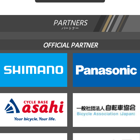
PARTNERS
パートナー
OFFICIAL PARTNER