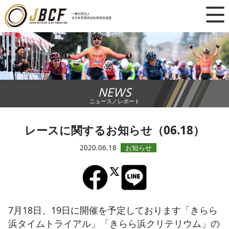
×
一般社団法人
全日本実業団自転車競技連盟
ニュース
レース日程
NEWS
ランキング
ニュース／レポート
レース結果
レースに関するお知らせ（06.18）
チーム・選手
2020.06.18
競技ガイド
加盟・登録
7月18日、19日に開催を予定しております「きらら
浜タイムトライアル」「きらら浜クリテリウム」の
エントリー