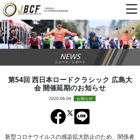
×
一般社団法人
全日本実業団自転車競技連盟
ニュース
レース日程
NEWS
ランキング
ニュース／レポート
レース結果
第54回 西日本ロードクラシック 広島大
会 開催延期のお知らせ
チーム・選手
2020.06.04
競技ガイド
加盟・登録
新型コロナウイルスの感染拡大防止のため、関係者
エントリー