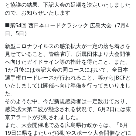
と協議の結果、下記大会の延期を決定いたしました
ので、お知らせいたします。
JBCF ROAD SERIESとは
■第54回 西日本ロードクラシック 広島大会（7月4
日、5日）
新型コロナウイルスの感染拡大が一定の落ち着きを
見せていること、管轄省庁、所属団体より大会開催
へ向けたガイドライン等の指針を得たこと、また、
1か月後には表記大会の同コースにおいて、全日本
選手権ロードレースが行われること、等からJBCFと
いたしましては開催へ向け準備を行ってまいりまし
た。
そのような中、今だ新規感染者は一定数出ており、
感染拡大第二波が懸念される状況で、6月2日には東
京アラートが発動されました。
また、大会開催地である広島県行政からは、「6月
19日に県をまたいだ移動やスポーツ大会開催などに