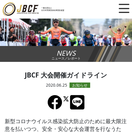
×
一般社団法人
全日本実業団自転車競技連盟
ニュース
レース日程
NEWS
ランキング
ニュース／レポート
レース結果
JBCF 大会開催ガイドライン
チーム・選手
2020.06.25
競技ガイド
加盟・登録
新型コロナウイルス感染拡大防止のために最大限注
意を払いつつ、安全・安心な大会運営を行なうた
エントリー