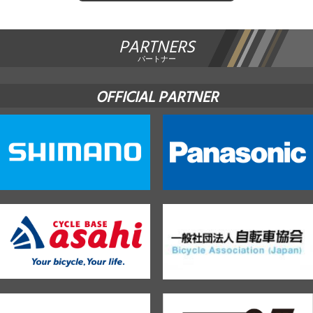
PARTNERS
パートナー
OFFICIAL PARTNER