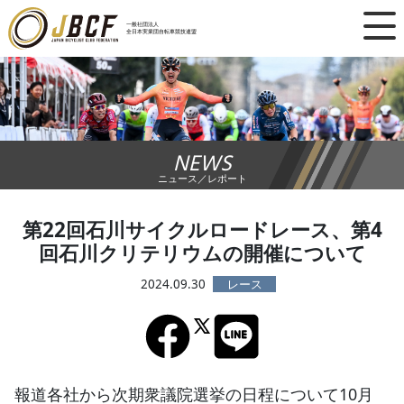
×
一般社団法人
全日本実業団自転車競技連盟
ニュース
レース日程
NEWS
ランキング
ニュース／レポート
レース結果
第22回石川サイクルロードレース、第4
回石川クリテリウムの開催について
チーム・選手
2024.09.30
競技ガイド
加盟・登録
報道各社から次期衆議院選挙の日程について10月
エントリー