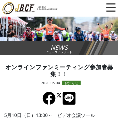
×
一般社団法人
全日本実業団自転車競技連盟
ニュース
レース日程
NEWS
ランキング
ニュース／レポート
レース結果
オンラインファンミーティング参加者募
集！！
チーム・選手
2020.05.04
競技ガイド
加盟・登録
5月10日（日）13:00～ ビデオ会議ツール
エントリー