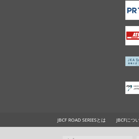
JBCF ROAD SERIESとは
JBCFにつ