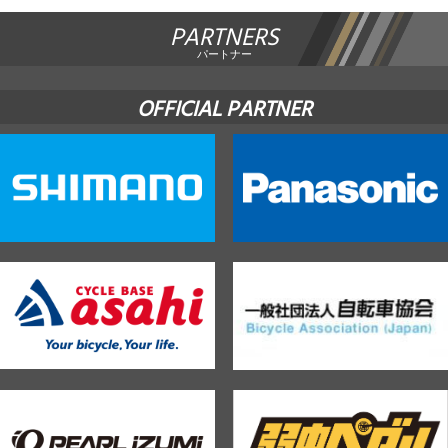
PARTNERS
パートナー
OFFICIAL PARTNER