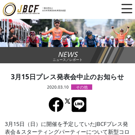
×
一般社団法人
全日本実業団自転車競技連盟
ニュース
レース日程
NEWS
ランキング
ニュース／レポート
レース結果
3月15日プレス発表会中止のお知らせ
チーム・選手
2020.03.10
競技ガイド
加盟・登録
3月15日（日）に開催を予定していたJBCFプレス発
表会＆スターティングパーティーについて新型コロ
エントリー